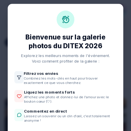
Jour 1
Jour 2
Jour 3
Bienvenue sur la galerie
Tout voir
Accueil Acteurs Du Changement
photos du DITEX 2026
Amphithéatre
Cocktail Acteurs Du Changement
Explorez les meilleurs moments de l'événement.
Cocohop
Fablab
Itw
Voici comment profiter de la galerie :
Mot De Bienvenue Francis Rosales
Portrait
Filtrez vos envies
Combinez les mots-clés en haut pour trouver
Pot De Bienvenue
Thecamp
Trenitalia
exactement ce que vous cherchez.
Liquez les moments forts
Affichez une photo et donnez-lui de l'amour avec le
bouton cœur (🤍).
Commentez en direct
Laissez un souvenir ou un clin d'œil, c'est totalement
anonyme !